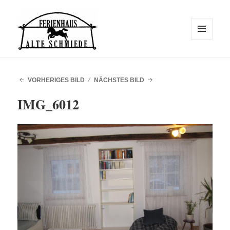
MENÜ
UND
WIDGETS
Alte Schmiede
VORHERIGES BILD
NÄCHSTES BILD
IMG_6012