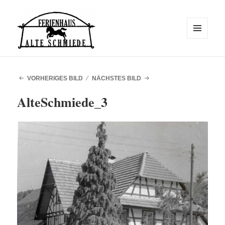
MENÜ
UND
WIDGETS
Alte Schmiede
VORHERIGES BILD
NÄCHSTES BILD
AlteSchmiede_3