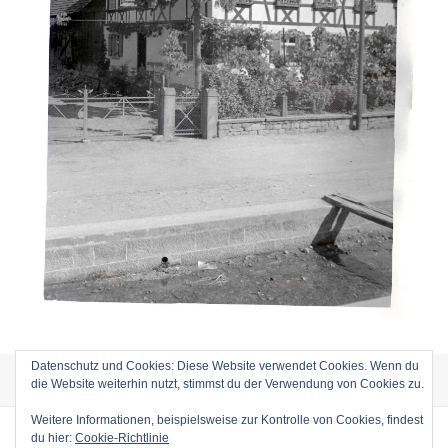
Datenschutz und Cookies: Diese Website verwendet Cookies. Wenn du
Veröffentlicht
Volle
14. Januar 2015
1508 × 2088
die Website weiterhin nutzt, stimmst du der Verwendung von Cookies zu.
am
Größe
Beitragsnavigation
Weitere Informationen, beispielsweise zur Kontrolle von Cookies, findest
VERÖFFENTLICHT IN
du hier:
Cookie-Richtlinie