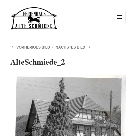
MENÜ
UND
WIDGETS
Alte Schmiede
VORHERIGES BILD
NÄCHSTES BILD
AlteSchmiede_2