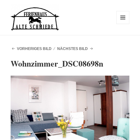
MENÜ
UND
WIDGETS
Alte Schmiede
VORHERIGES BILD
NÄCHSTES BILD
Wohnzimmer_DSC08698n