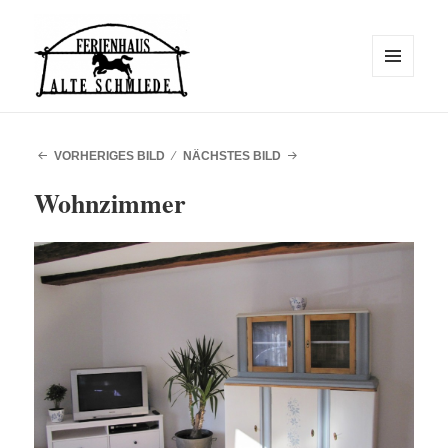
MENÜ
UND
WIDGETS
Alte Schmiede
VORHERIGES BILD
NÄCHSTES BILD
Wohnzimmer