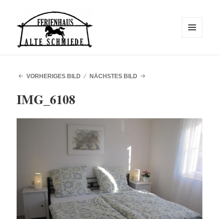
MENÜ
UND
WIDGETS
Alte Schmiede
VORHERIGES BILD
NÄCHSTES BILD
IMG_6108