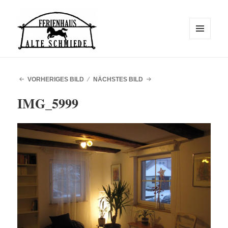
MENÜ
UND
WIDGETS
Alte Schmiede
VORHERIGES BILD
NÄCHSTES BILD
IMG_5999