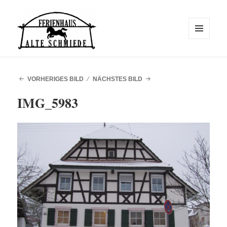
MENÜ
UND
WIDGETS
Alte Schmiede
VORHERIGES BILD
NÄCHSTES BILD
IMG_5983