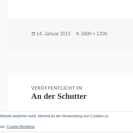
Veröffentlicht
Volle
14. Januar 2015
1600 × 1200
am
Größe
Beitragsnavigation
VERÖFFENTLICHT IN
An der Schutter
bsite weiterhin nutzt, stimmst du der Verwendung von Cookies zu.
hier:
Cookie-Richtlinie